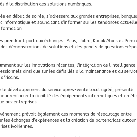
és à la distribution des solutions numériques.
e en début de soirée, s’adressera aux grandes entreprises, banque
rc informatique et souhaitant s’informer sur les tendances actuell
nformation.
 prendront part aux échanges : Asus, Jabra, Kodak Alaris et Printro
 des démonstrations de solutions et des panels de questions-rép
mment sur les innovations récentes, l’intégration de l’intelligence
fessionnels ainsi que sur les défis liés à la maintenance et au servic
africains.
e le développement du service après-vente local agréé, présenté
ur renforcer la fiabilité des équipements informatiques et amélio
ue aux entreprises.
’événement prévoit également des moments de réseautage entre
er les échanges d’expériences et la création de partenariats autour
ises ivoiriennes.