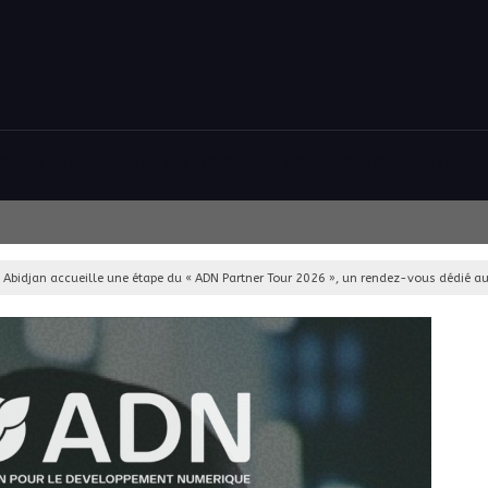
simply dummy text of the printing and typesetting industry. Lorem I
Abidjan accueille une étape du « ADN Partner Tour 2026 », un rendez-vous dédié au