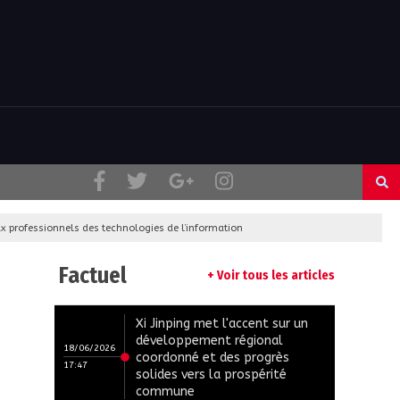
psum has been....
x professionnels des technologies de l’information
Factuel
+ Voir tous les articles
Xi Jinping met l'accent sur un
développement régional
18/06/2026
coordonné et des progrès
17:47
solides vers la prospérité
commune