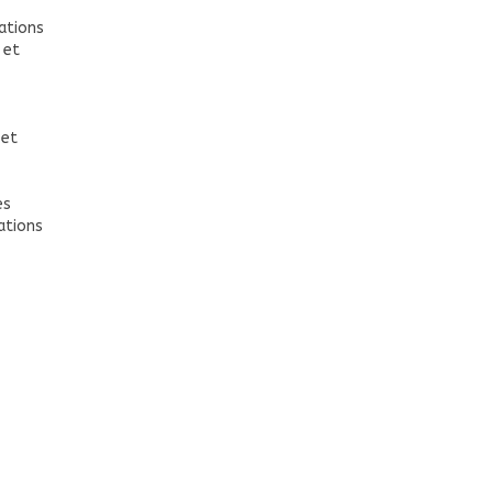
rations
 et
 et
es
ations