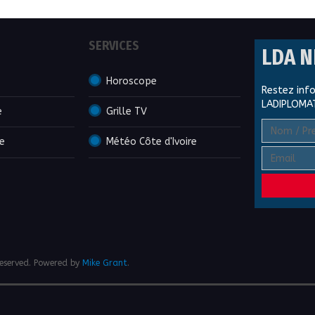
SERVICES
LDA 
Horoscope
Restez inf
LADIPLOMA
e
Grille TV
ve
Météo Côte d'Ivoire
eserved. Powered by
Mike Grant
.