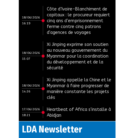
Côte d’Ivoire-Blanchiment de
capitaux : le procureur requiert
18/06/2026
cinq ans d’emprisonnement
16:19
ferme contre cinq patrons
d'agences de voyages
Xi Jinping exprime son soutien
au nouveau gouvernement du
18/06/2026
Myanmar pour la coordination
15:07
du développement et de la
sécurité
Xi Jinping appelle la Chine et le
Myanmar à faire progresser de
18/06/2026
manière constante les projets
14:26
clés
Heartbeat of Africa s'installe à
17/06/2026
Abidjan
18:21
LDA Newsletter
Christine Véronique Koko, la
17/06/2026
poissonnière qui refuse la
13:23