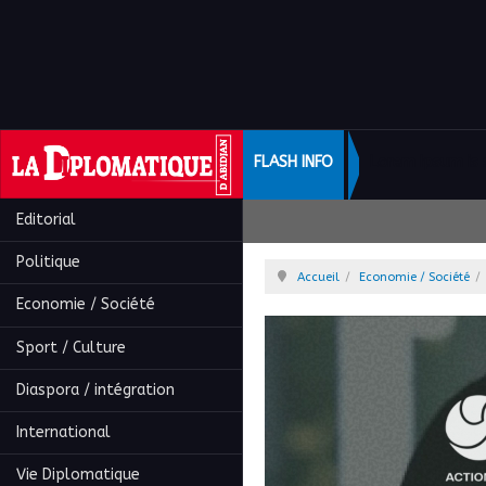
FLASH INFO
Lorem Ipsum is 
Editorial
Politique
Accueil
Economie / Société
Economie / Société
Sport / Culture
Diaspora / intégration
International
Vie Diplomatique