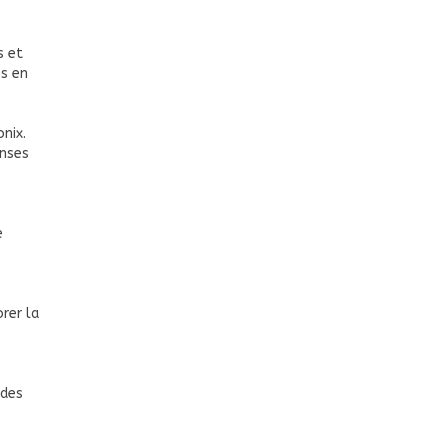
s et
es en
nix.
onses
e
rer la
 des